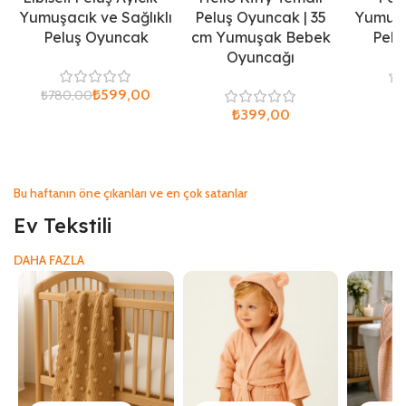
Yumuşacık ve Sağlıklı
Peluş Oyuncak | 35
Yumuşa
Peluş Oyuncak
cm Yumuşak Bebek
Pelu
Oyuncağı
₺
599,00
₺
₺
780,00
₺
Bu haftanın öne çıkanları ve en çok satanlar
Ev Tekstili
DAHA FAZLA