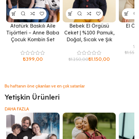
Atatürk Baskılı Aile
Bebek El Örgüsü
El Ör
Tişörtleri – Anne Baba
Ceket | %100 Pamuk,
Çocuk Kombin Set
Doğal, Sıcak ve Şık
₺
1.550
₺
₺
1.150,00
₺
1.250,00
Bu haftanın öne çıkanları ve en çok satanlar
Yetişkin Ürünleri
DAHA FAZLA