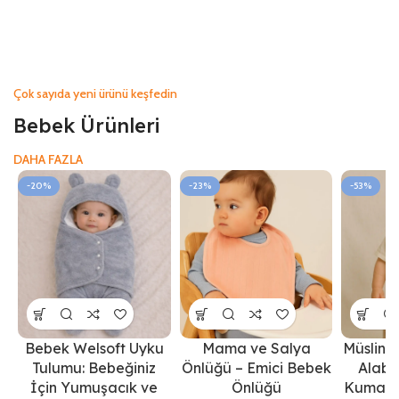
Çok sayıda yeni ürünü keşfedin
Bebek Ürünleri
DAHA FAZLA
-20%
-23%
-53%
Bebek Welsoft Uyku
Mama ve Salya
Müslin 
Tulumu: Bebeğiniz
Önlüğü – Emici Bebek
Alabi
İçin Yumuşacık ve
Önlüğü
Kumaş, 