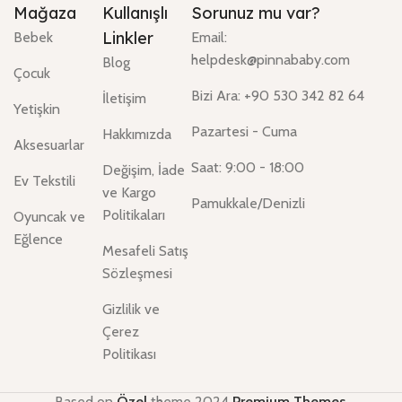
Mağaza
Kullanışlı
Sorunuz mu var?
Linkler
Bebek
Email:
helpdesk@pinnababy.com
Blog
Çocuk
Bizi Ara: +90 530 342 82 64
İletişim
Yetişkin
Pazartesi - Cuma
Hakkımızda
Aksesuarlar
Saat: 9:00 - 18:00
Değişim, İade
Ev Tekstili
ve Kargo
Pamukkale/Denizli
Politikaları
Oyuncak ve
Eğlence
Mesafeli Satış
Sözleşmesi
Gizlilik ve
Çerez
Politikası
Based on
Özel
theme
2024
Premium Themes
.