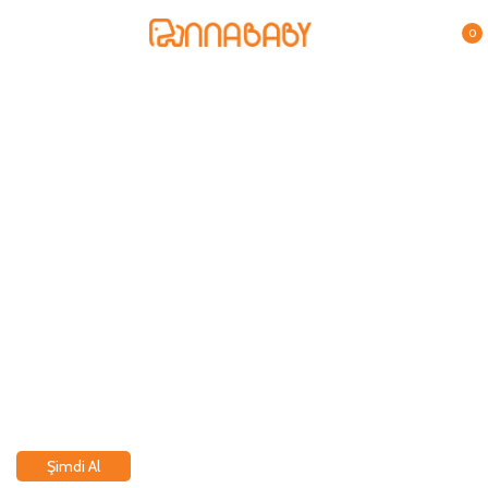
0
Çocuk ve Bebek Bornozları
Çocuklar ve bebekler için banyo sonrası anne kokusunu ve
sıcaklığını hissedecekleri yumuşacık bornozlar sizlerle hemen
keşfedin.
Şimdi Al