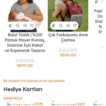
Poplin 
Dolg
Emzir
%10
Erg
Bulut Yastık | %100
Çok Fonksiyonlu Anne
K
Pamuk Mayer Kumaş,
Çantası
Emzirme İçin Rahat
ve Ergonomik Tasarım
₺
₺
₺
Bu haftanın öne çıkanları ve en çok satanlar
Hediye Kartları
DAHA FAZLA