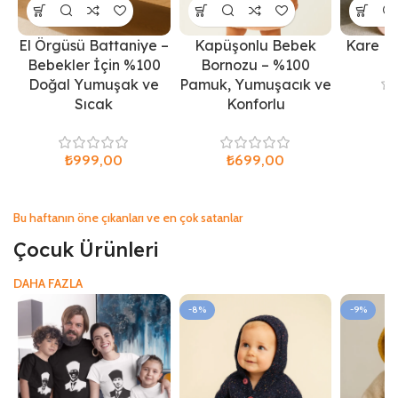
El Örgüsü Battaniye –
Kapüşonlu Bebek
Kare B
Bebekler İçin %100
Bornozu – %100
Doğal Yumuşak ve
Pamuk, Yumuşacık ve
₺
Sıcak
Konforlu
₺
₺
Bu haftanın öne çıkanları ve en çok satanlar
Çocuk Ürünleri
DAHA FAZLA
-8%
-9%