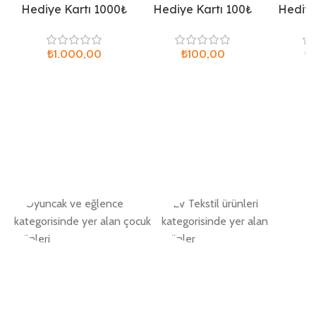
Hediye Kartı 1000₺
Hediye Kartı 100₺
Hediye
₺
₺
₺
Oyuncak ve
Ev Tekstili
Eğlence
5 ürün
8 ürün