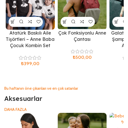
Atatürk Baskılı Aile
Çok Fonksiyonlu Anne
Galatas
Tişörtleri – Anne Baba
Çantası
Şampiy
Çocuk Kombin Set
Ail
₺
₺
₺
Bu haftanın öne çıkanları ve en çok satanlar
Aksesuarlar
DAHA FAZLA